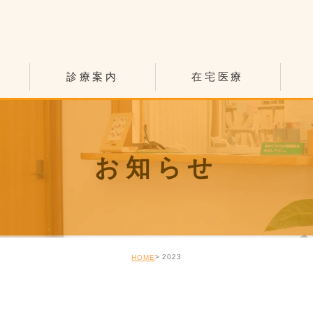
診療案内
在宅医療
内科
時間
小児科
お知らせ
生活習慣病
2023
HOME